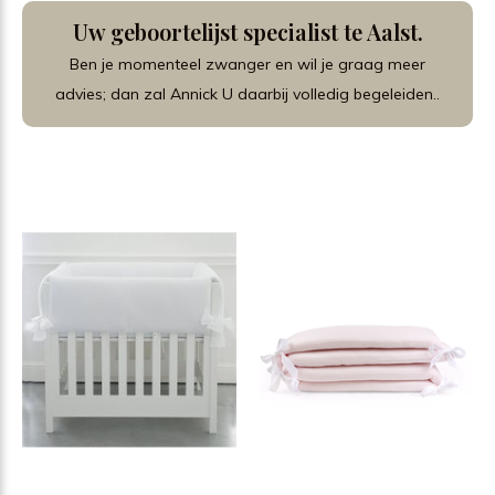
Uw geboortelijst specialist te Aalst.
Ben je momenteel zwanger en wil je graag meer
advies; dan zal Annick U daarbij volledig begeleiden..