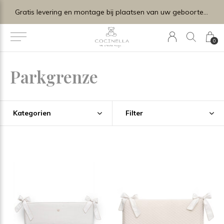
Gratis levering en montage bij plaatsen van uw geboortelijstje.
0
Parkgrenze
Kategorien
Filter