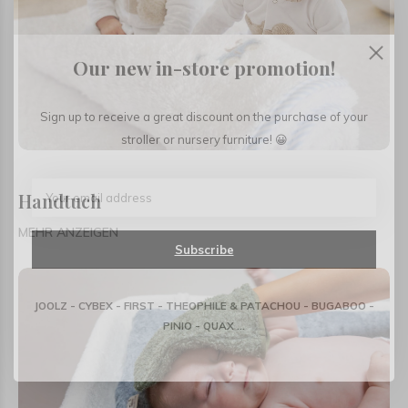
Our new in-store promotion!
Sign up to receive a great discount on the purchase of your
stroller or nursery furniture! 😀
Handtuch
MEHR ANZEIGEN
Subscribe
JOOLZ - CYBEX - FIRST - THEOPHILE & PATACHOU - BUGABOO -
PINIO - QUAX ...