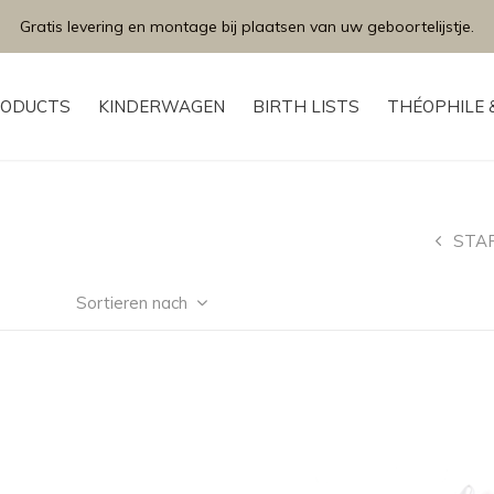
Gratis levering en montage bij plaatsen van uw geboortelijstje.
ODUCTS
KINDERWAGEN
BIRTH LISTS
THÉOPHILE 
STA
Sortieren nach