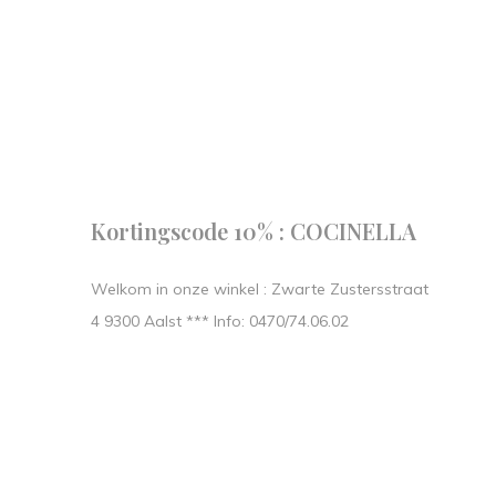
Follow us
our journe
START IN STIJL.
Kortingscode 10% : COCINELLA
Welkom in onze winkel : Zwarte Zustersstraat
4 9300 Aalst *** Info: 0470/74.06.02