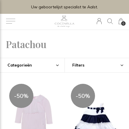
Uw geboortelijst specialist te Aalst.
0
Patachou
Categorieën
Filters
-50%
-50%