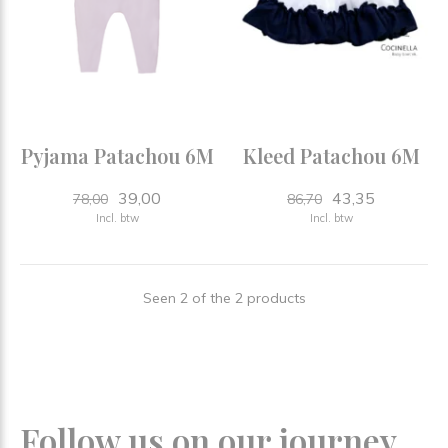
Pyjama Patachou 6M
Kleed Patachou 6M
39,00
43,35
78,00
86,70
Incl. btw
Incl. btw
Seen 2 of the 2 products
Follow us on our journey.