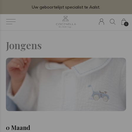
Uw geboortelijst specialist te Aalst.
0
Jongens
0 Maand