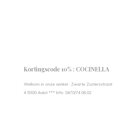
Follow us
our journe
START IN STIJL.
Kortingscode 10% : COCINELLA
Welkom in onze winkel : Zwarte Zustersstraat
4 9300 Aalst *** Info: 0470/74.06.02