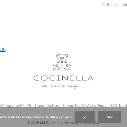
FIRST collect
© Copyright
2026
- Theme RePos - Theme By
DMWS
x
Plus+
-
RSS-feed
onze website te verbeteren. Is dat akkoord?
Ja
Nee
COCINELLA
/
5
-
4,9
Reviews @
GOOGLE