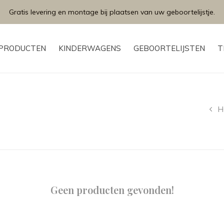
Gratis levering en montage bij plaatsen van uw geboortelijstje.
PRODUCTEN
KINDERWAGENS
GEBOORTELIJSTEN
T
H
Geen producten gevonden!