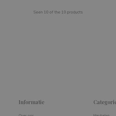
Seen 10 of the 10 products
 on
y.
Informatie
Categori
Over ons
Meubelen