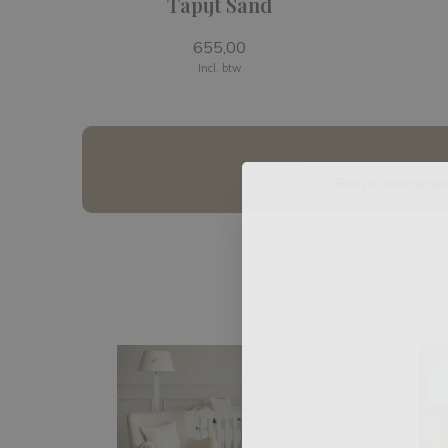
Tapijt Sand
655,00
Incl. btw
Ben je momenteel