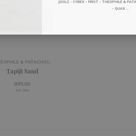
JOOLZ - CYBEX - FIRST - THEOPHILE & PA
- QUAX ...
ÉOPHILE & PATACHOU
Tapijt Sand
895,00
Incl. btw