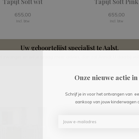
Tapijt Soft wit
Tapijt Soft Pink
655,00
655,00
Incl. btw
Incl. btw
Uw geboortelijst specialist te Aalst.
 zwanger en wil je graag meer advies; dan zal Annick U daarbij voll
Onze nieuwe actie in 
Schrijf je in voor het ontvangen van e
aankoop van jouw kinderwagen o