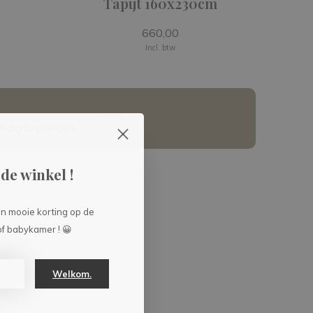
Tapijt 160x230cm
660,00
Incl. btw
edig begeleiden..
de winkel !
en mooie korting op de
f babykamer ! 😀
Welkom.