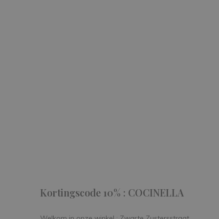
Follow us
our journe
START IN STIJL.
Kortingscode 10% : COCINELLA
Welkom in onze winkel : Zwarte Zustersstraat