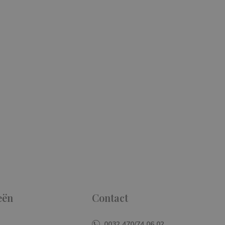
eën
Contact
0032 470/74.06.02