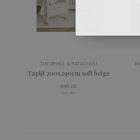
THÉOPHILE & PATACHOU
TH
Tapijt 200x290cm soft beige
895,00
Incl. btw