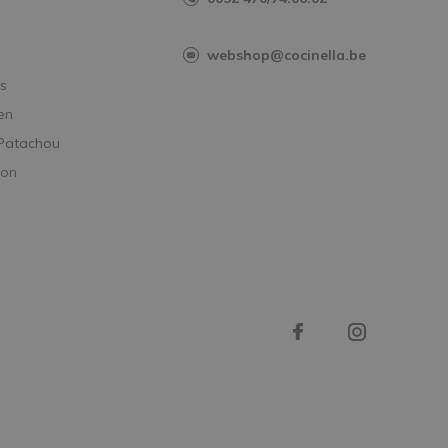
webshop@cocinella.be
s
en
 Patachou
ion