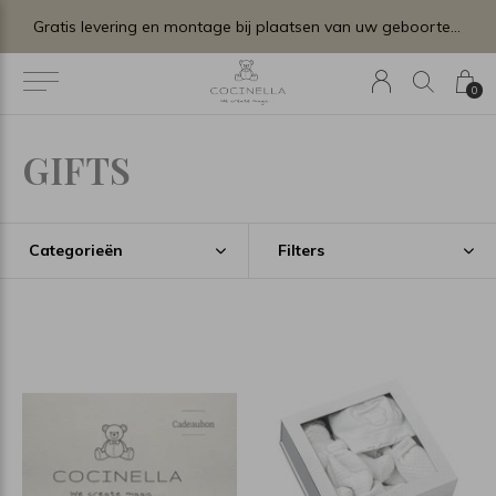
Gratis levering en montage bij plaatsen van uw geboortelijstje.
0
GIFTS
Categorieën
Filters