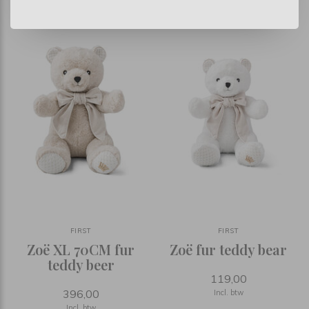
FIRST
FIRST
Zoë XL 70CM fur
Zoë fur teddy bear
teddy beer
119,00
396,00
Incl. btw
Incl. btw