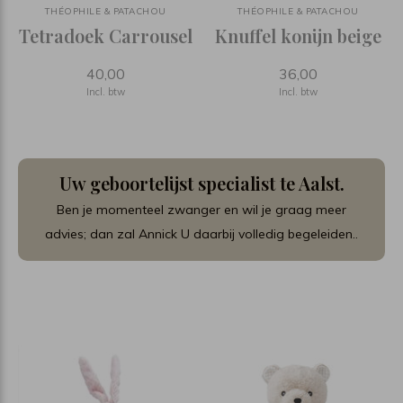
THÉOPHILE & PATACHOU
THÉOPHILE & PATACHOU
Tetradoek Carrousel
Knuffel konijn beige
40,00
36,00
Incl. btw
Incl. btw
Uw geboortelijst specialist te Aalst.
Ben je momenteel zwanger en wil je graag meer
advies; dan zal Annick U daarbij volledig begeleiden..