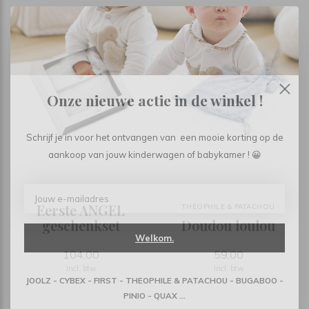
Onze nieuwe actie in de winkel !
Schrijf je in voor het ontvangen van een mooie korting op de
aankoop van jouw kinderwagen of babykamer ! 😀
Eerste ANGEL
THÉOPHILE & PATACHOU
geschenkset
Doudou loulou
Welkom.
104,00
59,00
Incl. btw
Incl. btw
JOOLZ - CYBEX - FIRST - THEOPHILE & PATACHOU - BUGABOO -
PINIO - QUAX ...