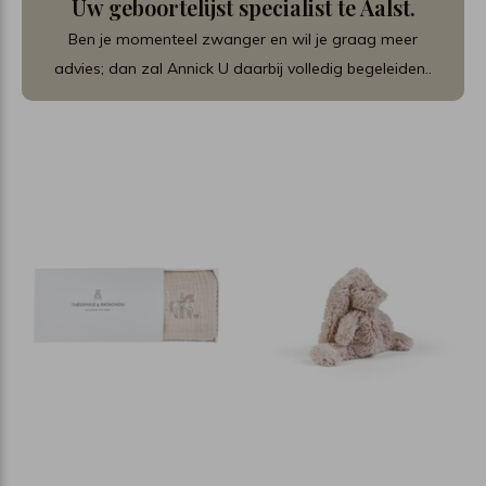
Uw geboortelijst specialist te Aalst.
Ben je momenteel zwanger en wil je graag meer
advies; dan zal Annick U daarbij volledig begeleiden..