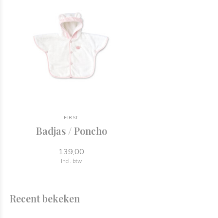
aankoop van jouw kinderwagen of babykamer ! 😀
Welkom.
JOOLZ - CYBEX - FIRST - THEOPHILE & PATACHOU - BUGABOO -
PINIO - QUAX ...
FIRST
Badjas / Poncho
139,00
Incl. btw
Recent bekeken