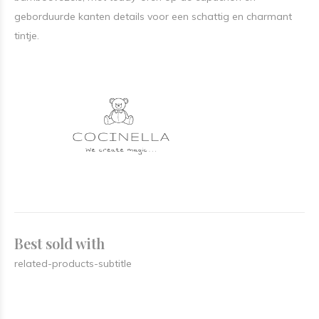
geborduurde kanten details voor een schattig en charmant
tintje.
Best sold with
related-products-subtitle
Onze nieuwe actie in de winkel !
Schrijf je in voor het ontvangen van een mooie korting op de