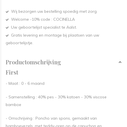
Wij bezorgen uw bestelling spoedig met zorg.
Welcome -10% code : COCINELLA
Uw geboortelijst specialist te Aalst.
Gratis levering en montage bij plaatsen van uw
geboortelijstje.
Productomschrijving
First
- Maat : 0 - 6 maand
- Samenstelling : 40% pes - 30% katoen - 30% viscose
bamboe
- Omschrijving : Poncho van spons, gemaakt van
bamboevezels, met teddy-oren op de capuchon en