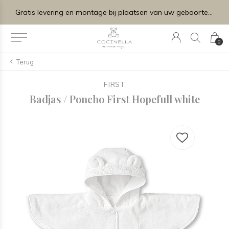
Gratis levering en montage bij plaatsen van uw geboortelijstje.
0
Terug
FIRST
Badjas / Poncho First Hopefull white