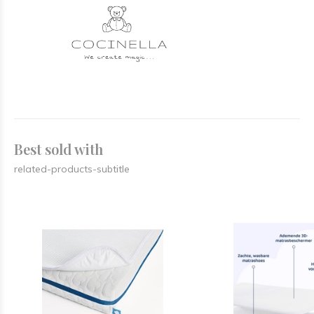
Welkom.
JOOLZ - CYBEX - FIRST - THEOPHILE & PATACHOU - BUGABOO -
PINIO - QUAX ...
Best sold with
related-products-subtitle