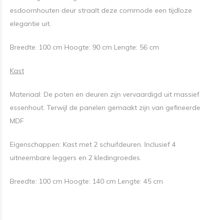
esdoornhouten deur straalt deze commode een tijdloze
elegantie uit.
Breedte: 100 cm Hoogte: 90 cm Lengte: 56 cm
Kast
Materiaal: De poten en deuren zijn vervaardigd uit massief
essenhout. Terwijl de panelen gemaakt zijn van gefineerde
MDF
Eigenschappen: Kast met 2 schuifdeuren. Inclusief 4
uitneembare leggers en 2 kledingroedes.
Onze nieuwe actie in de winkel !
Breedte: 100 cm Hoogte: 140 cm Lengte: 45 cm
Schrijf je in voor het ontvangen van een mooie korting op de
aankoop van jouw kinderwagen of babykamer ! 😀