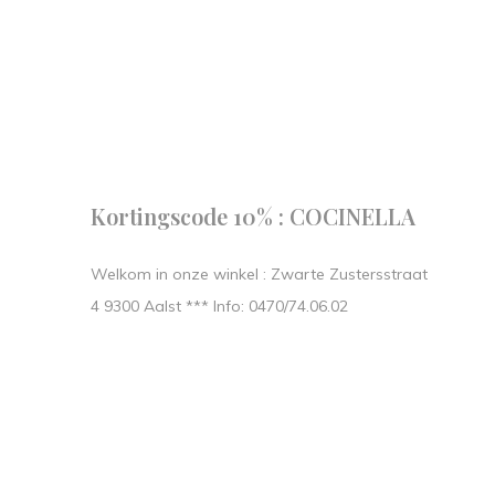
Follow us
our journe
START IN STIJL.
Kortingscode 10% : COCINELLA
Welkom in onze winkel : Zwarte Zustersstraat
4 9300 Aalst *** Info: 0470/74.06.02