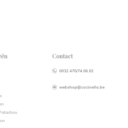
eën
Contact
0032 470/74.06.02
webshop@cocinella.be
s
en
 Patachou
ion