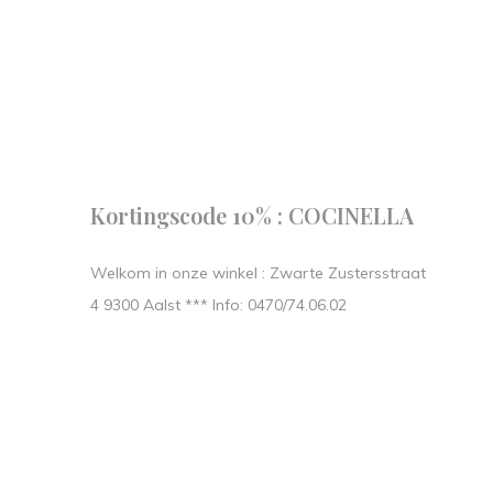
Follow us
our journe
START IN STIJL.
Kortingscode 10% : COCINELLA
Welkom in onze winkel : Zwarte Zustersstraat
4 9300 Aalst *** Info: 0470/74.06.02