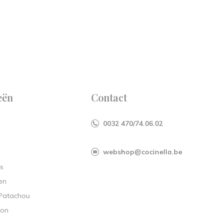
eën
Contact
0032 470/74.06.02
webshop@cocinella.be
s
en
 Patachou
ion