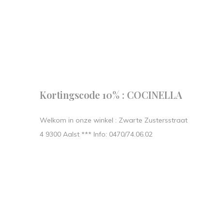
Follow us
our journe
START IN STIJL.
Kortingscode 10% : COCINELLA
Welkom in onze winkel : Zwarte Zustersstraat
4 9300 Aalst *** Info: 0470/74.06.02