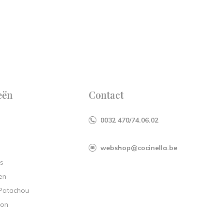
eën
Contact
0032 470/74.06.02
webshop@cocinella.be
s
en
 Patachou
ion