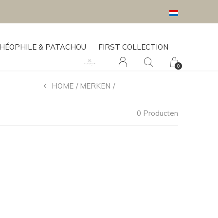
is levering en montage bij plaatsen van uw geboortelijstje.
HÉOPHILE & PATACHOU
FIRST COLLECTION
0
HOME
MERKEN
TROLL NURSERY
0 Producten