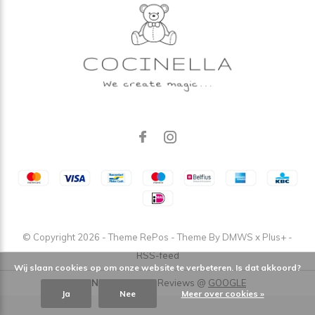
© Copyright
2026
- Theme RePos - Theme By
DMWS
x
Plus+
-
RSS-feed
Wij slaan cookies op om onze website te verbeteren. Is dat akkoord?
COCINELLA
/
5
-
4,9
Reviews @
GOOGLE
Ja
Nee
Meer over cookies »