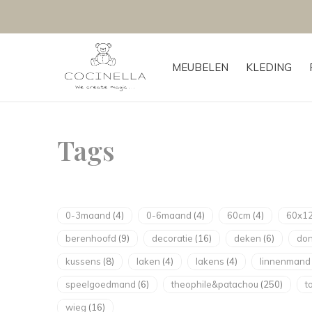
MEUBELEN
KLEDING
Tags
0-3maand
(4)
0-6maand
(4)
60cm
(4)
60x1
berenhoofd
(9)
decoratie
(16)
deken
(6)
don
kussens
(8)
laken
(4)
lakens
(4)
linnenman
speelgoedmand
(6)
theophile&patachou
(250)
t
wieg
(16)