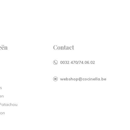
eën
Contact
0032 470/74.06.02
webshop@cocinella.be
s
en
 Patachou
ion