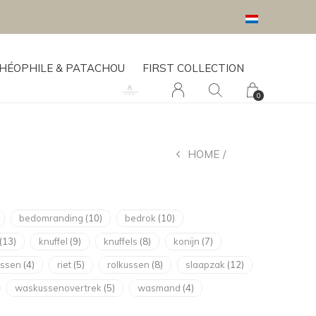
HÉOPHILE & PATACHOU
FIRST COLLECTION
0
HOME
TAGS
bedomranding
(10)
bedrok
(10)
(13)
knuffel
(9)
knuffels
(8)
konijn
(7)
ussen
(4)
riet
(5)
rolkussen
(8)
slaapzak
(12)
waskussenovertrek
(5)
wasmand
(4)