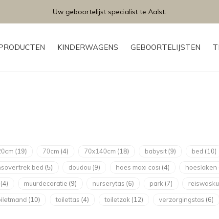
Uw geboortelijst specialist te Aalst.
PRODUCTEN
KINDERWAGENS
GEBOORTELIJSTEN
T
20cm
(19)
70cm
(4)
70x140cm
(18)
babysit
(9)
bed
(10)
sovertrek bed
(5)
doudou
(9)
hoes maxi cosi
(4)
hoeslaken
d
(4)
muurdecoratie
(9)
nurserytas
(6)
park
(7)
reiswask
oiletmand
(10)
toilettas
(4)
toiletzak
(12)
verzorgingstas
(6)