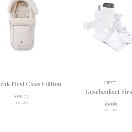
zak First Class Edition
FIRST
Geschenkset Firs
396,00
Incl. btw
99,00
Incl. btw