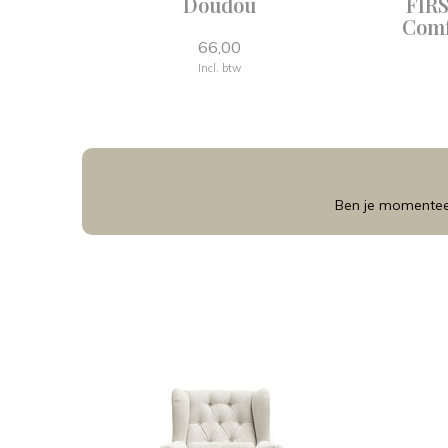
Doudou
FIRS
Comf
66,00
Incl. btw
Ben je momenteel