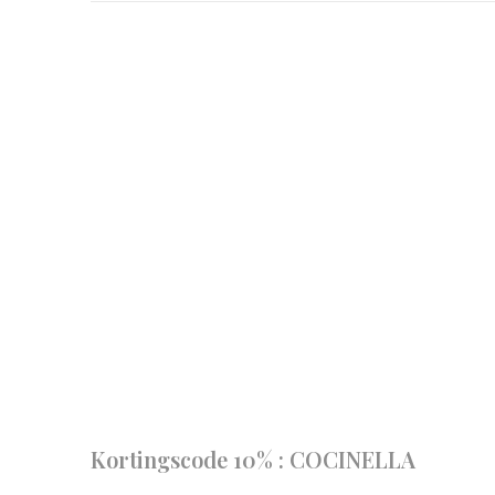
Follow us
our journe
START IN STIJL.
Kortingscode 10% : COCINELLA