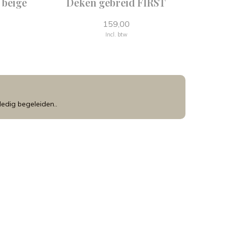
 beige
Deken gebreid FIRST
159,00
Incl. btw
edig begeleiden..
de winkel !
en mooie korting op de
f babykamer ! 😀
Welkom.