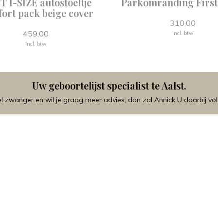
T I-SIZE autostoeltje
Parkomranding First
ort pack beige cover
310,00
459,00
Incl. btw
Incl. btw
Uw geboortelijst specialist te Aalst.
 zwanger en wil je graag meer advies; dan zal Annick U daarbij voll
Onze nieuwe actie in 
Schrijf je in voor het ontvangen van e
aankoop van jouw kinderwagen o