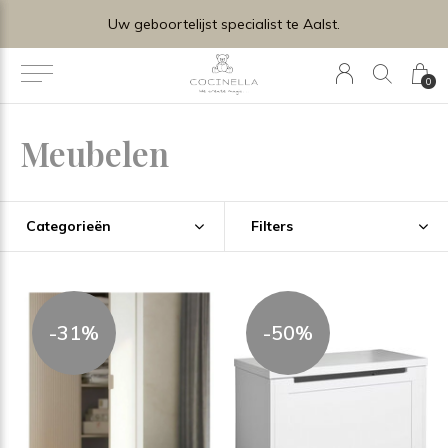
Uw geboortelijst specialist te Aalst.
0
Meubelen
Categorieën
Filters
-31%
-50%