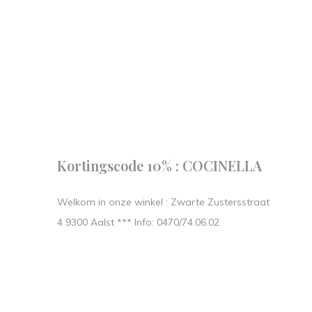
Follow us
our journe
START IN STIJL.
Kortingscode 10% : COCINELLA
Welkom in onze winkel : Zwarte Zustersstraat
4 9300 Aalst *** Info: 0470/74.06.02