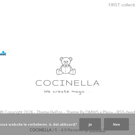
FIRST collect
© Copyright
2026
- Theme RePos - Theme By
DMWS
x
Plus+
-
RSS-feed
onze website te verbeteren. Is dat akkoord?
Ja
Nee
COCINELLA
/
5
-
4,9
Reviews @
GOOGLE