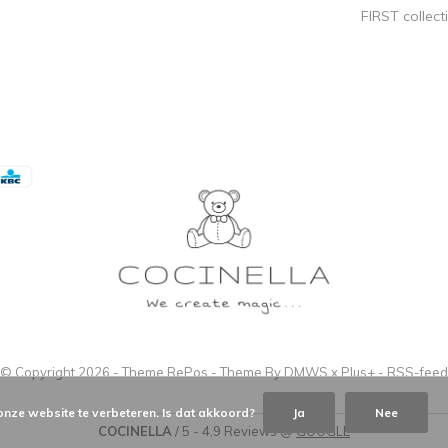
FIRST collect
© Copyright
2026
- Theme RePos - Theme By
DMWS
x
Plus+
-
RSS-feed
onze website te verbeteren. Is dat akkoord?
Ja
Nee
COCINELLA
/
5
-
4,9
Reviews @
GOOGLE