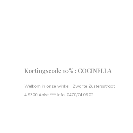
Follow us
our journe
START IN STIJL.
Kortingscode 10% : COCINELLA
Welkom in onze winkel : Zwarte Zustersstraat
4 9300 Aalst *** Info: 0470/74.06.02