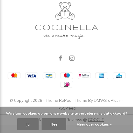
© Copyright
2026
- Theme RePos - Theme By
DMWS
x
Plus+
-
RSS-feed
Wij slaan cookies op om onze website te verbeteren. Is dat akkoord?
COCINELLA
/
5
-
4,9
Reviews @
GOOGLE
Ja
Nee
Meer over cookies »