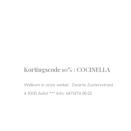
Follow us
our journe
START IN STIJL.
Kortingscode 10% : COCINELLA
Welkom in onze winkel : Zwarte Zustersstraat
4 9300 Aalst *** Info: 0470/74.06.02