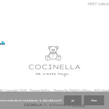
FIRST collect
© Copyright
2026
- Theme RePos - Theme By
DMWS
x
Plus+
-
RSS-feed
onze website te verbeteren. Is dat akkoord?
Ja
Nee
COCINELLA
/
5
-
4,9
Reviews @
GOOGLE