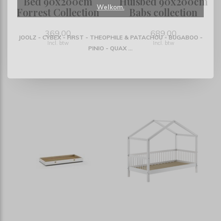
Bed 90x200cm
Huisbed 90x200cm
Welkom.
Forrest Collection
Babs collection
369,00
689,00
JOOLZ - CYBEX - FIRST - THEOPHILE & PATACHOU - BUGABOO -
Incl. btw
Incl. btw
PINIO - QUAX ...