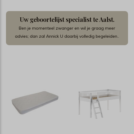
Uw geboortelijst specialist te Aalst.
Ben je momenteel zwanger en wil je graag meer
advies; dan zal Annick U daarbij volledig begeleiden..