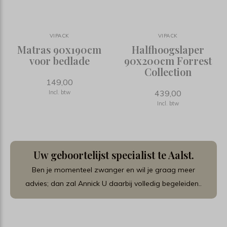
VIPACK
VIPACK
Matras 90x190cm
Halfhoogslaper
voor bedlade
90x200cm Forrest
Collection
149,00
439,00
Incl. btw
Incl. btw
Uw geboortelijst specialist te Aalst.
Ben je momenteel zwanger en wil je graag meer
advies; dan zal Annick U daarbij volledig begeleiden..