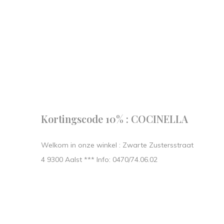
Follow us
our journe
START IN STIJL.
Kortingscode 10% : COCINELLA
Welkom in onze winkel : Zwarte Zustersstraat
4 9300 Aalst *** Info: 0470/74.06.02