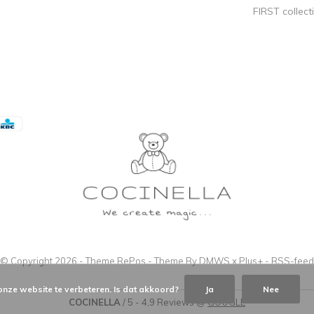
FIRST collect
© Copyright
2026
- Theme RePos - Theme By
DMWS
x
Plus+
-
RSS-feed
onze website te verbeteren. Is dat akkoord?
Ja
Nee
COCINELLA
/
5
-
4,9
Reviews @
GOOGLE