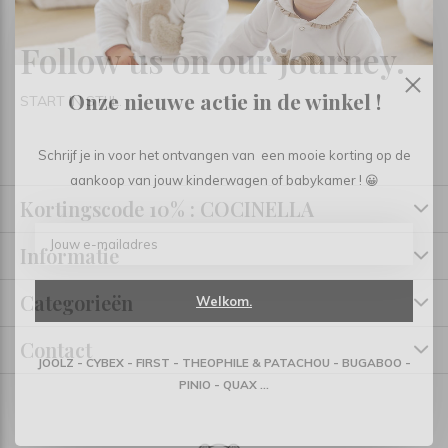
Follow us on our journey.
Onze nieuwe actie in de winkel !
START IN STIJL.
Schrijf je in voor het ontvangen van een mooie korting op de
aankoop van jouw kinderwagen of babykamer ! 😀
Kortingscode 10% : COCINELLA
Informatie
Categorieën
Welkom.
Contact
JOOLZ - CYBEX - FIRST - THEOPHILE & PATACHOU - BUGABOO -
PINIO - QUAX ...