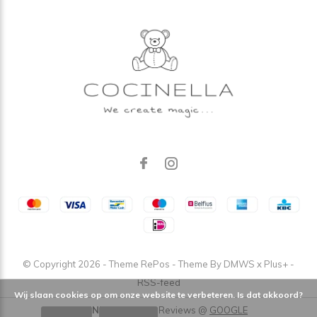
© Copyright
2026
- Theme RePos - Theme By
DMWS
x
Plus+
-
RSS-feed
Wij slaan cookies op om onze website te verbeteren. Is dat akkoord?
COCINELLA
/
5
-
4,9
Reviews @
GOOGLE