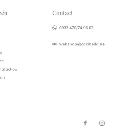
eën
Contact
0032 470/74.06.02
webshop@cocinella.be
s
en
 Patachou
ion