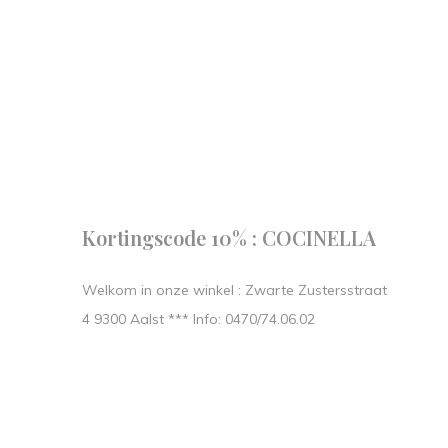
Follow us
our journe
START IN STIJL.
Kortingscode 10% : COCINELLA
Welkom in onze winkel : Zwarte Zustersstraat
4 9300 Aalst *** Info: 0470/74.06.02