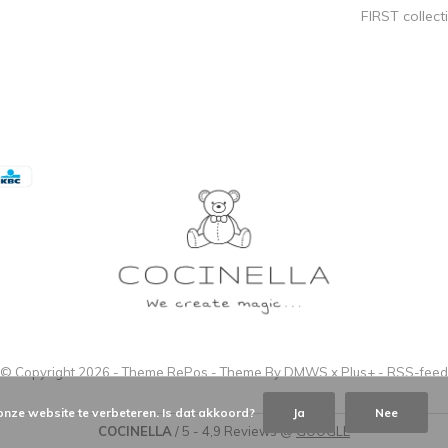
FIRST collect
© Copyright
2026
- Theme RePos - Theme By
DMWS
x
Plus+
-
RSS-feed
onze website te verbeteren. Is dat akkoord?
Ja
Nee
COCINELLA
/
5
-
4,9
Reviews @
GOOGLE