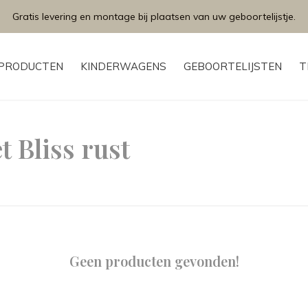
Gratis levering en montage bij plaatsen van uw geboortelijstje.
PRODUCTEN
KINDERWAGENS
GEBOORTELIJSTEN
T
 Bliss rust
Geen producten gevonden!