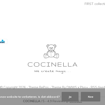
FIRST collect
© Copyright
2026
- Theme RePos - Theme By
DMWS
x
Plus+
-
RSS-feed
onze website te verbeteren. Is dat akkoord?
Ja
Nee
COCINELLA
/
5
-
4,9
Reviews @
GOOGLE