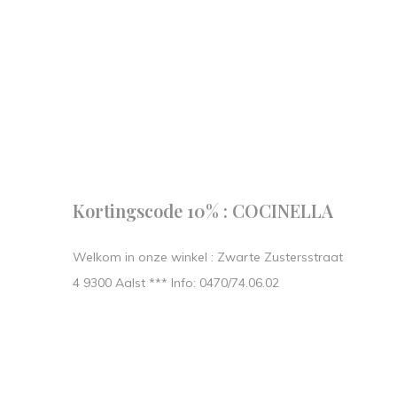
Follow us
our journe
START IN STIJL.
Kortingscode 10% : COCINELLA
Welkom in onze winkel : Zwarte Zustersstraat
4 9300 Aalst *** Info: 0470/74.06.02