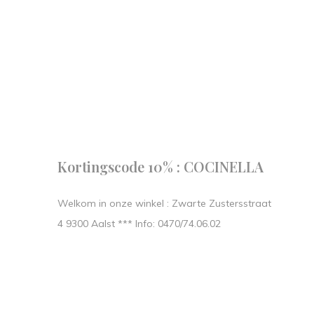
Follow us
our journe
START IN STIJL.
Kortingscode 10% : COCINELLA
Welkom in onze winkel : Zwarte Zustersstraat
4 9300 Aalst *** Info: 0470/74.06.02