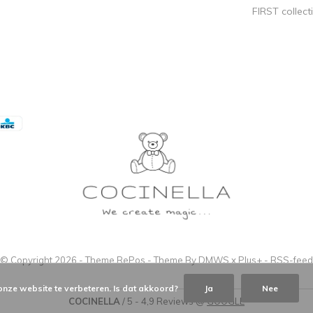
FIRST collect
© Copyright
2026
- Theme RePos - Theme By
DMWS
x
Plus+
-
RSS-feed
onze website te verbeteren. Is dat akkoord?
Ja
Nee
COCINELLA
/
5
-
4,9
Reviews @
GOOGLE