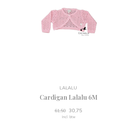
LALALU
Cardigan Lalalu 6M
30,75
61,50
Incl. btw