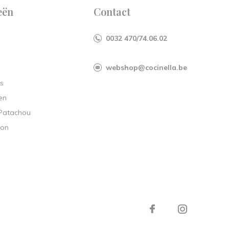
eën
Contact
0032 470/74.06.02
webshop@cocinella.be
s
en
 Patachou
ion