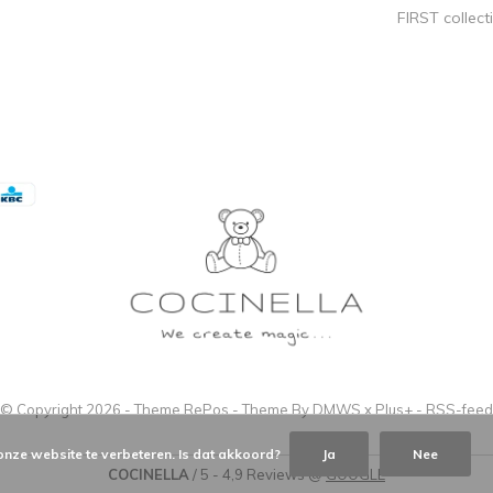
FIRST collect
© Copyright
2026
- Theme RePos - Theme By
DMWS
x
Plus+
-
RSS-feed
onze website te verbeteren. Is dat akkoord?
Ja
Nee
COCINELLA
/
5
-
4,9
Reviews @
GOOGLE