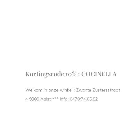
Follow us
our journe
START IN STIJL.
Kortingscode 10% : COCINELLA
Welkom in onze winkel : Zwarte Zustersstraat
4 9300 Aalst *** Info: 0470/74.06.02