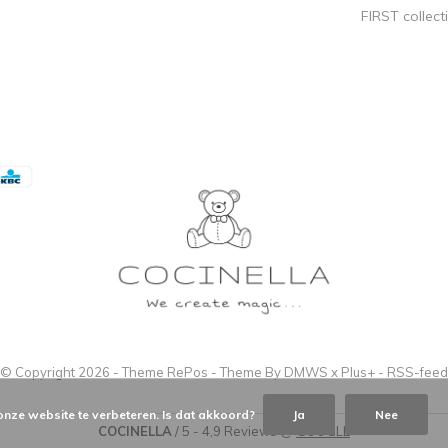
FIRST collect
© Copyright
2026
- Theme RePos - Theme By
DMWS
x
Plus+
-
RSS-feed
onze website te verbeteren. Is dat akkoord?
Ja
Nee
COCINELLA
/
5
-
4,9
Reviews @
GOOGLE