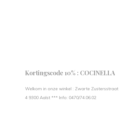
Follow us
our journe
START IN STIJL.
Kortingscode 10% : COCINELLA
Welkom in onze winkel : Zwarte Zustersstraat
4 9300 Aalst *** Info: 0470/74.06.02