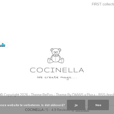
FIRST collect
© Copyright
2026
- Theme RePos - Theme By
DMWS
x
Plus+
-
RSS-feed
onze website te verbeteren. Is dat akkoord?
Ja
Nee
COCINELLA
/
5
-
4,9
Reviews @
GOOGLE