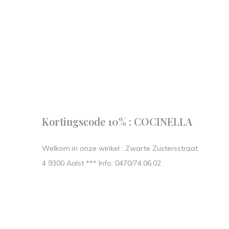
Follow us
our journe
START IN STIJL.
Kortingscode 10% : COCINELLA
Welkom in onze winkel : Zwarte Zustersstraat
4 9300 Aalst *** Info: 0470/74.06.02