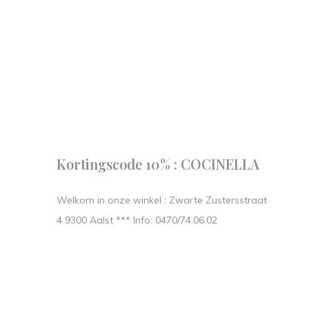
Follow us
our journe
START IN STIJL.
Kortingscode 10% : COCINELLA
Welkom in onze winkel : Zwarte Zustersstraat
4 9300 Aalst *** Info: 0470/74.06.02