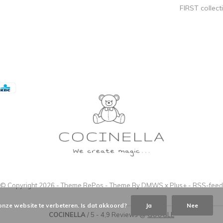
FIRST collect
© Copyright
2026
- Theme RePos - Theme By
DMWS
x
Plus+
-
RSS-feed
onze website te verbeteren. Is dat akkoord?
Ja
Nee
COCINELLA
/
5
-
4,9
Reviews @
GOOGLE