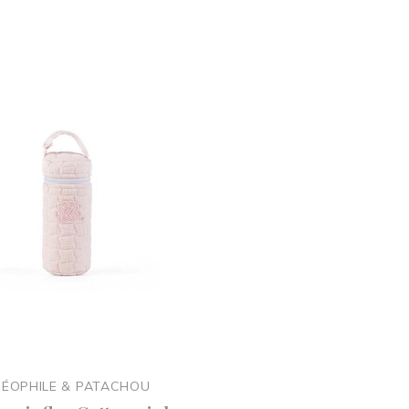
Onze nieuwe actie in 
ÉOPHILE & PATACHOU
Schrijf je in voor het ontvangen van e
aankoop van jouw kinderwagen o