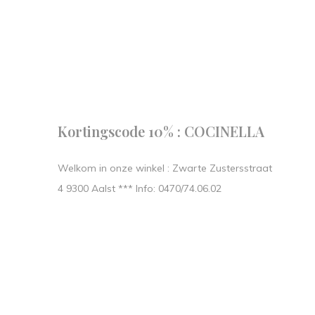
Follow us
our journe
START IN STIJL.
Kortingscode 10% : COCINELLA
Welkom in onze winkel : Zwarte Zustersstraat
4 9300 Aalst *** Info: 0470/74.06.02