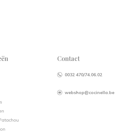
eën
Contact
0032 470/74.06.02
webshop@cocinella.be
s
en
 Patachou
ion