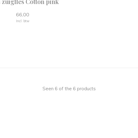
 zuigfles Cotton pink
66,00
Incl. btw
JOOLZ - CYBEX - FIRST - THEOPHILE & PA
- QUAX ...
Seen 6 of the 6 products