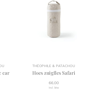
HOU
THÉOPHILE & PATACHOU
c car
Hoes zuigfles Safari
66,00
Incl. btw