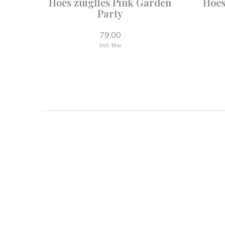
Hoes zuigfles Pink Garden
Hoes
Party
79,00
Incl. btw