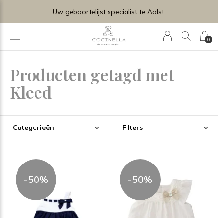
Uw geboortelijst specialist te Aalst.
0
Producten getagd met
Kleed
Categorieën
Filters
-50%
-50%