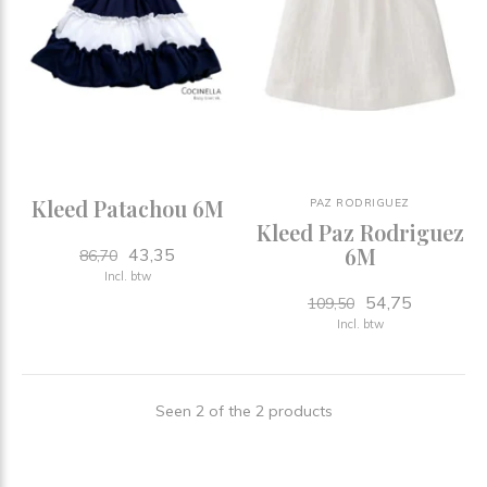
Kleed Patachou 6M
PAZ RODRIGUEZ
Kleed Paz Rodriguez
6M
43,35
86,70
Incl. btw
54,75
109,50
Incl. btw
Seen 2 of the 2 products