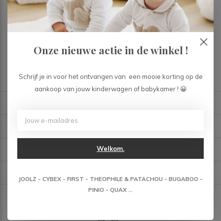
Follow us on our journey.
Onze nieuwe actie in de winkel !
START IN STIJL.
Schrijf je in voor het ontvangen van een mooie korting op de
aankoop van jouw kinderwagen of babykamer ! 😀
Kortingscode 10% : COCINELLA
Informatie
Categorieën
Welkom.
Contact
JOOLZ - CYBEX - FIRST - THEOPHILE & PATACHOU - BUGABOO -
PINIO - QUAX ...