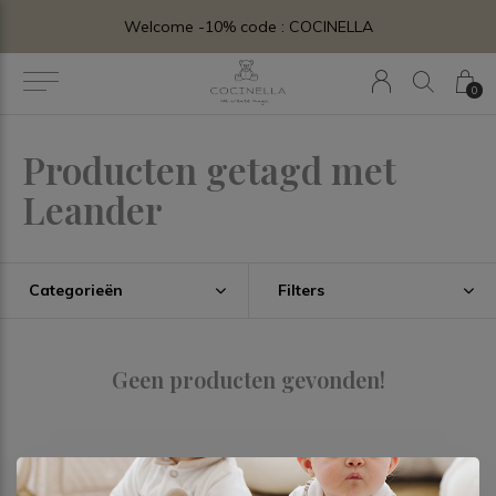
levering en montage bij plaatsen van uw geboortelijstje.
Welcome -10% code : COCINELLA
0
Producten getagd met
Leander
Categorieën
Filters
Geen producten gevonden!