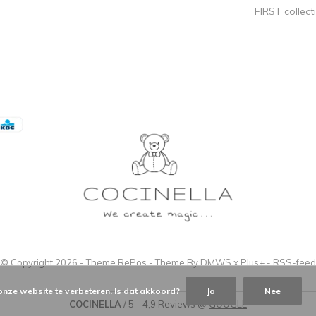
FIRST collect
© Copyright
2026
- Theme RePos - Theme By
DMWS
x
Plus+
-
RSS-feed
onze website te verbeteren. Is dat akkoord?
Ja
Nee
COCINELLA
/
5
-
4,9
Reviews @
GOOGLE