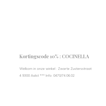
Follow us
our journe
START IN STIJL.
Kortingscode 10% : COCINELLA
Welkom in onze winkel : Zwarte Zustersstraat
4 9300 Aalst *** Info: 0470/74.06.02