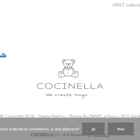
FIRST collect
© Copyright
2026
- Theme RePos - Theme By
DMWS
x
Plus+
-
RSS-feed
onze website te verbeteren. Is dat akkoord?
Ja
Nee
COCINELLA
/
5
-
4,9
Reviews @
GOOGLE