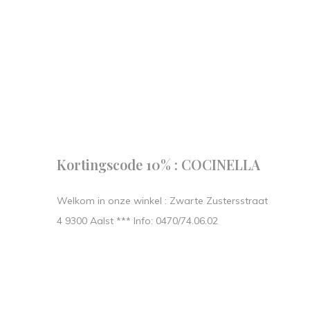
Follow us
our journe
START IN STIJL.
Kortingscode 10% : COCINELLA
Welkom in onze winkel : Zwarte Zustersstraat
4 9300 Aalst *** Info: 0470/74.06.02