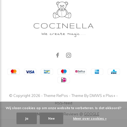
© Copyright
2026
- Theme RePos - Theme By
DMWS
x
Plus+
-
RSS-feed
Wij slaan cookies op om onze website te verbeteren. Is dat akkoord?
COCINELLA
/
5
-
4,9
Reviews @
GOOGLE
Ja
Nee
Meer over cookies »