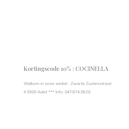
Follow us
our journe
START IN STIJL.
Kortingscode 10% : COCINELLA
Welkom in onze winkel : Zwarte Zustersstraat
4 9300 Aalst *** Info: 0470/74.06.02