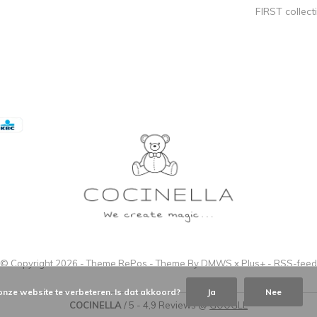
FIRST collect
© Copyright
2026
- Theme RePos - Theme By
DMWS
x
Plus+
-
RSS-feed
onze website te verbeteren. Is dat akkoord?
Ja
Nee
COCINELLA
/
5
-
4,9
Reviews @
GOOGLE