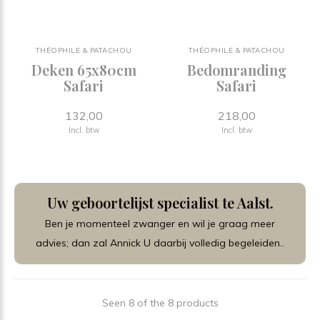
THÉOPHILE & PATACHOU
THÉOPHILE & PATACHOU
Deken 65x80cm
Bedomranding
Safari
Safari
132,00
218,00
Incl. btw
Incl. btw
Uw geboortelijst specialist te Aalst.
Ben je momenteel zwanger en wil je graag meer
advies; dan zal Annick U daarbij volledig begeleiden..
Seen 8 of the 8 products