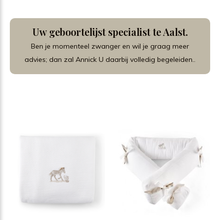
Schrijf je in voor het ontvangen van een mooie korting op de
aankoop van jouw kinderwagen of babykamer ! 😀
Uw geboortelijst specialist te Aalst.
Ben je momenteel zwanger en wil je graag meer
advies; dan zal Annick U daarbij volledig begeleiden..
Welkom.
JOOLZ - CYBEX - FIRST - THEOPHILE & PATACHOU - BUGABOO -
PINIO - QUAX ...