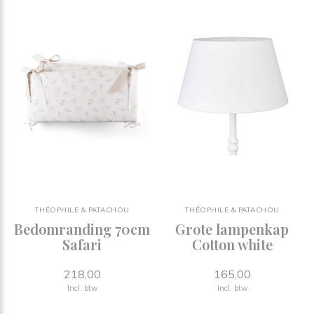
THÉOPHILE & PATACHOU
THÉOPHILE & PATACHOU
Bedomranding 70cm
Grote lampenkap
Safari
Cotton white
218,00
165,00
Onze nieuwe actie in de winkel !
Incl. btw
Incl. btw