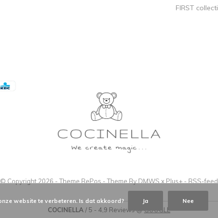
FIRST collect
© Copyright
2026
- Theme RePos - Theme By
DMWS
x
Plus+
-
RSS-feed
onze website te verbeteren. Is dat akkoord?
Ja
Nee
COCINELLA
/
5
-
4,9
Reviews @
GOOGLE