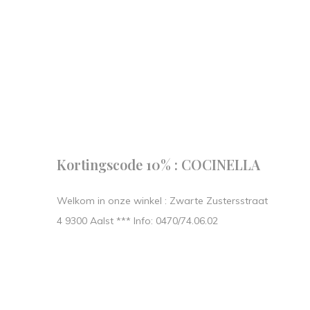
Follow us
our journe
START IN STIJL.
Kortingscode 10% : COCINELLA
Welkom in onze winkel : Zwarte Zustersstraat
4 9300 Aalst *** Info: 0470/74.06.02