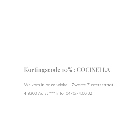
Follow us
our journe
START IN STIJL.
Kortingscode 10% : COCINELLA
Welkom in onze winkel : Zwarte Zustersstraat
4 9300 Aalst *** Info: 0470/74.06.02