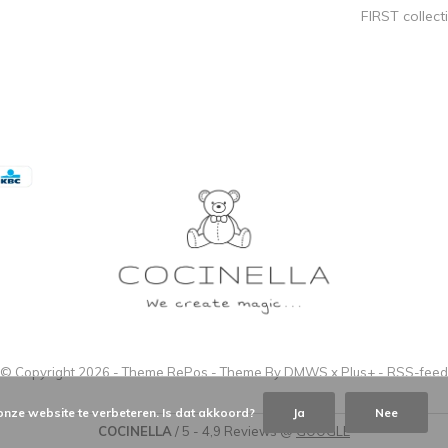
FIRST collect
© Copyright
2026
- Theme RePos - Theme By
DMWS
x
Plus+
-
RSS-feed
onze website te verbeteren. Is dat akkoord?
Ja
Nee
COCINELLA
/
5
-
4,9
Reviews @
GOOGLE