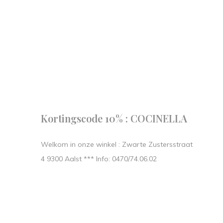
Follow us
our journe
START IN STIJL.
Kortingscode 10% : COCINELLA
Welkom in onze winkel : Zwarte Zustersstraat
4 9300 Aalst *** Info: 0470/74.06.02