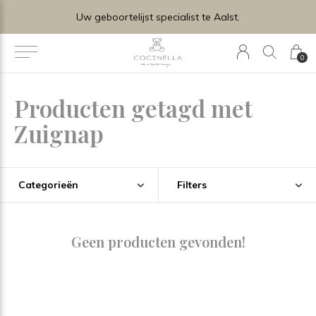
Uw geboortelijst specialist te Aalst.
0
Producten getagd met
Zuignap
Categorieën
Filters
Geen producten gevonden!